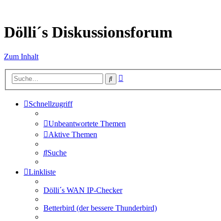
Dölli´s Diskussionsforum
Zum Inhalt
Erweiterte
Suche
Suche
Schnellzugriff
Unbeantwortete Themen
Aktive Themen
Suche
Linkliste
Dölli´s WAN IP-Checker
Betterbird (der bessere Thunderbird)