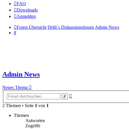
FAQ
Downloads
Anmelden
Foren-Übersicht
Dölli`s Diskussionsforum
Admin News
Suche
Admin News
Neues Thema
Erweiterte
Suche
Suche
2 Themen • Seite
1
von
1
Themen
Antworten
Zugriffe