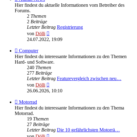
-
Hier findest du aktuelle Informationen vom Betreiber des
Admin
Forums.
News
2
Themen
2
Beiträge
Letzter Beitrag
Registrierung
Neuester
von
Dölli
Beitrag
24.07.2022, 19:09
Feed
Computer
-
Hier findest du interessante Informationen zu den Themen
Computer
Hard- und Software.
240
Themen
277
Beiträge
Letzter Beitrag
Featurevergleich zwischen neu…
Neuester
von
Dölli
Beitrag
26.06.2026, 10:10
Feed
Motorrad
-
Hier findest du interessante Informationen zu den Thema
Motorrad
Motorrad.
19
Themen
27
Beiträge
Letzter Beitrag
Die 10 gefährlichsten Motorrä…
Neuester
von
Dölli