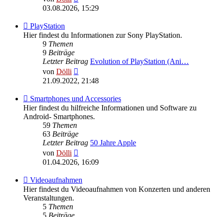
Beitrag
03.08.2026, 15:29
Feed
PlayStation
-
Hier findest du Informationen zur Sony PlayStation.
PlayStation
9
Themen
9
Beiträge
Letzter Beitrag
Evolution of PlayStation (Ani…
Neuester
von
Dölli
Beitrag
21.09.2022, 21:48
Feed
Smartphones und Accessories
-
Hier findest du hilfreiche Informationen und Software zu
Smartphones
Android- Smartphones.
und
59
Themen
Accessories
63
Beiträge
Letzter Beitrag
50 Jahre Apple
Neuester
von
Dölli
Beitrag
01.04.2026, 16:09
Feed
Videoaufnahmen
-
Hier findest du Videoaufnahmen von Konzerten und anderen
Videoaufnahmen
Veranstaltungen.
5
Themen
5
Beiträge