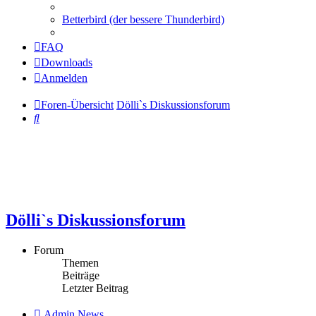
Betterbird (der bessere Thunderbird)
FAQ
Downloads
Anmelden
Foren-Übersicht
Dölli`s Diskussionsforum
Suche
Dölli`s Diskussionsforum
Forum
Themen
Beiträge
Letzter Beitrag
Feed
Admin News