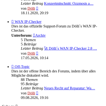
Letzter Beitrag
Konzertmitschnitt: Ozzmosis a…
Neuester
von
Dölli
Beitrag
18.11.2020, 20:19
Feed
WAN IP-Checker
-
Dies ist das offizielle Support-Forum zu Dölli`s WAN IP-
WAN
Checker.
IP-
Unterforum:
Archiv
Checker
5
Themen
5
Beiträge
Letzter Beitrag
🚀 Dölli´s WAN IP-Checker 2.8 …
Neuester
von
Dölli
Beitrag
17.05.2026, 10:14
Feed
Off-Topic
-
Dies ist der offene Bereich des Forums, indem über alles
Off-
Mögliche diskutiert wird.
Topic
88
Themen
95
Beiträge
Letzter Beitrag
Neues Recht auf Reparatur: Wa…
Neuester
von
Dölli
Beitrag
09.08.2026, 19:16