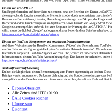
auf dieser Webseite gespeichert ist. Der Web-Font "Open Sans" ist frei verwendbar und unter
Einsatz von reCAPTCHA
Um Eingabeformulare auf dieser Seite zu schützen, setzt der Betreiber den Dienst „reCAP
die entsprechende Eingabe menschlicher Herkunft ist oder durch automatisierte maschinelle 
Browser und Verweildauer, Cookies, Darstellungsanweisungen und Skripte, das Eingabeve
Bücher und andere Druckerzeugnisse zu digitalisieren sowie Dienste wie Google Street 
Google zusammengeführt, außer du bist zum Zeitpunkt der Nutzung des „reCAPTCHA“-Plug-i
willst, musst du dich bei „Google“ ausloggen und zwar bevor du diese Seite besuchst bz
https://www.google.com/intl/de/policies/privacy/
Einsatz von YouTube-Komponenten mit erweitertem Datenschutzmodus
Auf dieser Webseite setzt der Betreiber Komponenten (Videos) des Unternehmens YouTube,
von YouTube zur Verfügung gestellte Option "erweiterter Datenschutzmodus". Wenn du eine Se
Internetseite dargestellt. Laut den Angaben von YouTube, werden im "erweiterten Datenschut
Informationen zu deinem YouTube Account hinzugefügt. Dies kannst du verhindern, indem d
https://www.google.de/intl/de/policies/privacy/
Auskunft/Widerruf/Löschung
Du hast die Möglichkeit, deinen Benutzerzugang zum Forum eigenständig zu löschen. Diese F
Beiträge werden anonymisiert. Du kannst dich aufgrund des Bundesdatenschutzgesetzes bei 
unentgeltlich an den Betreiber wenden. Dieser weist darauf hin, dass dir ein Recht auf Ber
Foren-Übersicht
Alle Zeiten sind
UTC+01:00
Alle Cookies löschen
Impressum
Kontakt