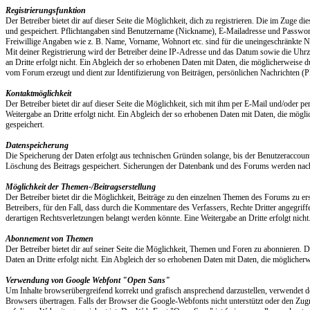
Registrierungsfunktion
Der Betreiber bietet dir auf dieser Seite die Möglichkeit, dich zu registrieren. Die im Zuge
und gespeichert. Pflichtangaben sind Benutzername (Nickname), E-Mailadresse und Passwor
Freiwillige Angaben wie z. B. Name, Vorname, Wohnort etc. sind für die uneingeschränkte
Mit deiner Registrierung wird der Betreiber deine IP-Adresse und das Datum sowie die Uhrzei
an Dritte erfolgt nicht. Ein Abgleich der so erhobenen Daten mit Daten, die möglicherweis
vom Forum erzeugt und dient zur Identifizierung von Beiträgen, persönlichen Nachrichten (PN
Kontaktmöglichkeit
Der Betreiber bietet dir auf dieser Seite die Möglichkeit, sich mit ihm per E-Mail und/ode
Weitergabe an Dritte erfolgt nicht. Ein Abgleich der so erhobenen Daten mit Daten, die mög
gespeichert.
Datenspeicherung
Die Speicherung der Daten erfolgt aus technischen Gründen solange, bis der Benutzeraccount
Löschung des Beitrags gespeichert. Sicherungen der Datenbank und des Forums werden nach 5
Möglichkeit der Themen-/Beitragserstellung
Der Betreiber bietet dir die Möglichkeit, Beiträge zu den einzelnen Themen des Forums zu er
Betreibers, für den Fall, dass durch die Kommentare des Verfassers, Rechte Dritter angegrif
derartigen Rechtsverletzungen belangt werden könnte. Eine Weitergabe an Dritte erfolgt nich
Abonnement von Themen
Der Betreiber bietet dir auf seiner Seite die Möglichkeit, Themen und Foren zu abonnieren. 
Daten an Dritte erfolgt nicht. Ein Abgleich der so erhobenen Daten mit Daten, die möglicher
Verwendung von Google Webfont "Open Sans"
Um Inhalte browserübergreifend korrekt und grafisch ansprechend darzustellen, verwendet 
Browsers übertragen. Falls der Browser die Google-Webfonts nicht unterstützt oder den Zugri