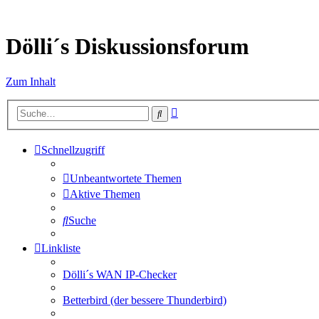
Dölli´s Diskussionsforum
Zum Inhalt
Erweiterte
Suche
Suche
Schnellzugriff
Unbeantwortete Themen
Aktive Themen
Suche
Linkliste
Dölli´s WAN IP-Checker
Betterbird (der bessere Thunderbird)