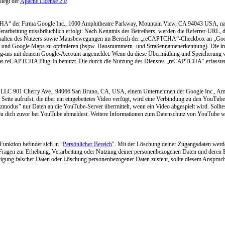
liegt der
Apache License 2.0
TCHA“ der Firma Google Inc., 1600 Amphitheatre Parkway, Mountain View, CA 94043 USA, nac
Verarbeitung missbräuchlich erfolgt. Nach Kenntnis des Betreibers, werden die Referrer-URL, 
rhalten des Nutzers sowie Mausbewegungen im Bereich der „reCAPTCHA“-Checkbox an „Google
View und Google Maps zu optimieren (bspw. Hausnummern- und Straßennamenerkennung). Die 
ns mit deinem Google-Account angemeldet. Wenn du diese Übermittlung und Speicherung von
w. das reCAPTCHA Plug-In benutzt. Die durch die Nutzung des Dienstes „reCAPTCHA“ erfass
 LLC 901 Cherry Ave., 94066 San Bruno, CA, USA, einem Unternehmen der Google Inc., Amph
ite aufrufst, die über ein eingebettetes Video verfügt, wird eine Verbindung zu den YouTube-
zmodus" nur Daten an die YouTube-Server übermittelt, wenn ein Video abgespielt wird. Solltes
u dich zuvor bei YouTube abmeldest. Weitere Informationen zum Datenschutz von YouTube wer
unktion befindet sich in "
Persönlicher Bereich
". Mit der Löschung deiner Zugangsdaten werden
Fragen zur Erhebung, Verarbeitung oder Nutzung deiner personenbezogenen Daten und deren Be
ichtigung falscher Daten oder Löschung personenbezogener Daten zusteht, sollte diesem Anspruc