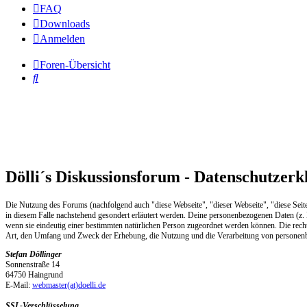
FAQ
Downloads
Anmelden
Foren-Übersicht
Suche
Dölli´s Diskussionsforum - Datenschutzerk
Die Nutzung des Forums (nachfolgend auch "diese Webseite", "dieser Webseite", "diese Seit
in diesem Falle nachstehend gesondert erläutert werden. Deine personenbezogenen Daten (z
wenn sie eindeutig einer bestimmten natürlichen Person zugeordnet werden können. Die re
Art, den Umfang und Zweck der Erhebung, die Nutzung und die Verarbeitung von personen
Stefan Döllinger
Sonnenstraße 14
64750 Haingrund
E-Mail:
webmaster(at)doelli.de
SSL-Verschlüsselung