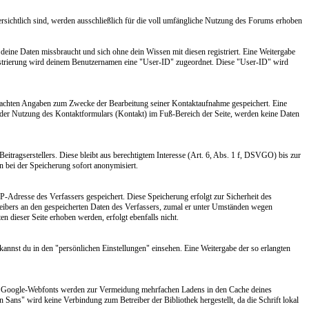
 ersichtlich sind, werden ausschließlich für die voll umfängliche Nutzung des Forums erhoben
 deine Daten missbraucht und sich ohne dein Wissen mit diesen registriert. Eine Weitergabe
egistrierung wird deinem Benutzernamen eine "User-ID" zugeordnet. Diese "User-ID" wird
 gemachten Angaben zum Zwecke der Bearbeitung seiner Kontaktaufnahme gespeichert. Eine
ei der Nutzung des Kontaktformulars (Kontakt) im Fuß-Bereich der Seite, werden keine Daten
tragserstellers. Diese bleibt aus berechtigtem Interesse (Art. 6, Abs. 1 f, DSVGO) bis zur
 bei der Speicherung sofort anonymisiert.
P-Adresse des Verfassers gespeichert. Diese Speicherung erfolgt zur Sicherheit des
etreibers an den gespeicherten Daten des Verfassers, zumal er unter Umständen wegen
 dieser Seite erhoben werden, erfolgt ebenfalls nicht.
kannst du in den "persönlichen Einstellungen" einsehen. Eine Weitergabe der so erlangten
. Google-Webfonts werden zur Vermeidung mehrfachen Ladens in den Cache deines
 Sans" wird keine Verbindung zum Betreiber der Bibliothek hergestellt, da die Schrift lokal