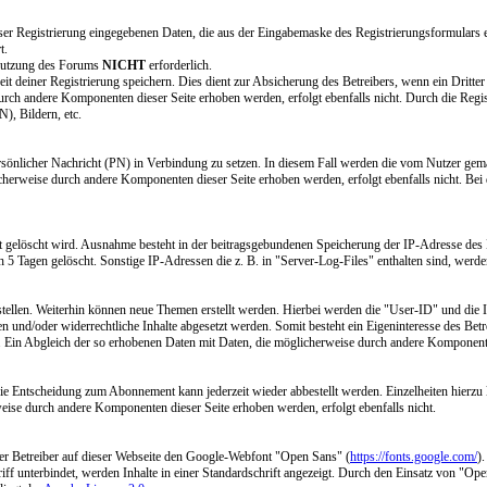
 dieser Registrierung eingegebenen Daten, die aus der Eingabemaske des Registrierungsformulars
t.
 Nutzung des Forums
NICHT
erforderlich.
t deiner Registrierung speichern. Dies dient zur Absicherung des Betreibers, wenn ein Dritter
e durch andere Komponenten dieser Seite erhoben werden, erfolgt ebenfalls nicht. Durch die R
), Bildern, etc.
r persönlicher Nachricht (PN) in Verbindung zu setzen. In diesem Fall werden die vom Nutzer
licherweise durch andere Komponenten dieser Seite erhoben werden, erfolgt ebenfalls nicht. B
 gelöscht wird. Ausnahme besteht in der beitragsgebundenen Speicherung der IP-Adresse des Bei
 Tagen gelöscht. Sonstige IP-Adressen die z. B. in "Server-Log-Files" enthalten sind, werden
stellen. Weiterhin können neue Themen erstellt werden. Hierbei werden die "User-ID" und die I
fen und/oder widerrechtliche Inhalte abgesetzt werden. Somit besteht ein Eigeninteresse des B
t. Ein Abgleich der so erhobenen Daten mit Daten, die möglicherweise durch andere Komponenten
Die Entscheidung zum Abonnement kann jederzeit wieder abbestellt werden. Einzelheiten hierzu 
weise durch andere Komponenten dieser Seite erhoben werden, erfolgt ebenfalls nicht.
der Betreiber auf dieser Webseite den Google-Webfont "Open Sans" (
https://fonts.google.com/
)
ff unterbindet, werden Inhalte in einer Standardschrift angezeigt. Durch den Einsatz von "Open