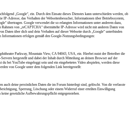
hfolgend „Google“, ein. Durch den Einsatz dieses Dienstes kann unterschieden werden, ob
die IP-Adresse, das Verhalten der Webseitenbesucher, Informationen über Betriebssystem,
“ übertragen. Google verwendet die so erlangten Informationen unter anderem dazu,
im Rahmen von „reCAPTCHA“ übermittelte IP-Adresse wird nicht mit anderen Daten von
 Daten über dich und dein Verhalten auf dieser Webseite durch „Google“ unterbinden
ten Informationen erfolgen gemäß den Google-Nutzungsbedingungen:
itheatre Parkway, Mountain View, CA 94043, USA, ein. Hierbei nutzt der Betreiber die
Servern hergestellt und dabei der Inhalt durch Mitteilung an deinen Browser auf der
t du bei YouTube eingeloggt sein und ein eingebettetes Video abspielen, werden diese
den von Google unter dem folgenden Link bereitgestellt:
 auch deine persönlichen Daten die im Forum hinterlegt sind, gelöscht. Von dir verfasste
richtigung, Sperrung, Löschung oder einem Widerruf einer erteilten Einwilligung
h keine gesetzliche Aufbewahrungspflicht entgegenstehen.