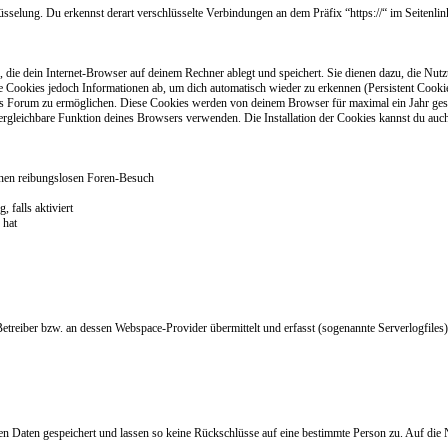
sselung. Du erkennst derart verschlüsselte Verbindungen an dem Präfix “https://“ im Seitenlink
 die dein Internet-Browser auf deinem Rechner ablegt und speichert. Sie dienen dazu, die Nu
e Cookies jedoch Informationen ab, um dich automatisch wieder zu erkennen (Persistent Cooki
as Forum zu ermöglichen. Diese Cookies werden von deinem Browser für maximal ein Jahr gespei
vergleichbare Funktion deines Browsers verwenden. Die Installation der Cookies kannst du auc
einen reibungslosen Foren-Besuch
 falls aktiviert
 hat
reiber bzw. an dessen Webspace-Provider übermittelt und erfasst (sogenannte Serverlogfiles)
Daten gespeichert und lassen so keine Rückschlüsse auf eine bestimmte Person zu. Auf die N