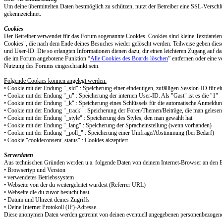
Um deine übermittelten Daten bestmöglich zu schützen, nutzt der Betreiber eine SSL-Verschlü
gekennzeichnet.
Cookies
Der Betreiber verwendet für das Forum sogenannte Cookies. Cookies sind kleine Textdateien,
Cookies", die nach dem Ende deines Besuches wieder gelöscht werden. Teilweise geben dies
und User-ID. Die so erlangten Informationen dienen dazu, dir einen leichteren Zugang auf d
die im Forum angebotene Funktion “
Alle Cookies des Boards löschen
” entfernen oder eine 
Nutzung des Forums eingeschränkt sein.
Folgende Cookies können angelegt werden:
• Cookie mit der Endung "_sid" : Speicherung einer eindeutigen, zufälligen Session-ID für 
• Cookie mit der Endung "_u" : Speicherung der internen User-ID. Als "Gast" ist es die "1"
• Cookie mit der Endung "_k" : Speicherung eines Schlüssels für die automatische Anmeldung,
• Cookie mit der Endung "_track" : Speicherung der Foren/Themen/Beiträge, die man gelesen
• Cookie mit der Endung "_style" : Speicherung des Styles, den man gewählt hat
• Cookie mit der Endung "_lang" : Speicherung der Spracheinstellung (wenn vorhanden)
• Cookie mit der Endung "_poll_" : Speicherung einer Umfrage/Abstimmung (bei Bedarf)
• Cookie "cookieconsent_status" : Cookies akzeptiert
Serverdaten
Aus technischen Gründen werden u.a. folgende Daten von deinem Internet-Browser an den Bet
• Browsertyp und Version
• verwendetes Betriebssystem
• Webseite von der du weitergeleitet wurdest (Referrer URL)
• Webseite die du zuvor besucht hast
• Datum und Uhrzeit deines Zugriffs
• Deine Internet Protokoll (IP)-Adresse.
Diese anonymen Daten werden getrennt von deinen eventuell angegebenen personenbezogenen 