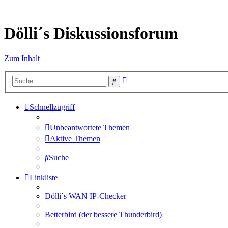
Dölli´s Diskussionsforum
Zum Inhalt
Erweiterte
Suche
Suche
Schnellzugriff
Unbeantwortete Themen
Aktive Themen
Suche
Linkliste
Dölli´s WAN IP-Checker
Betterbird (der bessere Thunderbird)