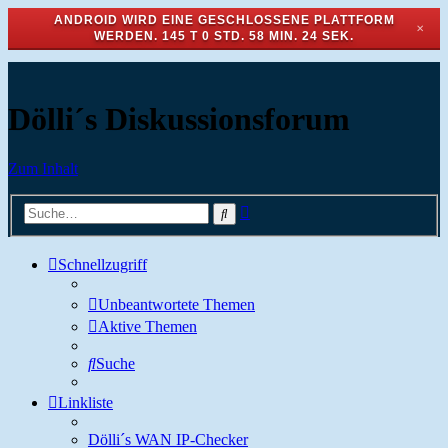
ANDROID WIRD EINE GESCHLOSSENE PLATTFORM
✕
WERDEN.
145 T 0 STD. 58 MIN. 24 SEK.
Dölli´s Diskussionsforum
Zum Inhalt
Erweiterte
Suche
Suche
Schnellzugriff
Unbeantwortete Themen
Aktive Themen
Suche
Linkliste
Dölli´s WAN IP-Checker