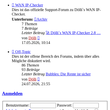
Feed
WAN IP-Checker
-
Dies ist das offizielle Support-Forum zu Dölli`s WAN IP-
WAN
Checker.
IP-
Unterforum:
Archiv
Checker
7
Themen
7
Beiträge
Letzter Beitrag
🚀 Dölli´s WAN IP-Checker 2.8 …
Neuester
von
Dölli
Beitrag
17.05.2026, 10:14
Feed
Off-Topic
-
Dies ist der offene Bereich des Forums, indem über alles
Off-
Mögliche diskutiert wird.
Topic
86
Themen
93
Beiträge
Letzter Beitrag
Bubbles: Die Rente ist sicher
Neuester
von
Dölli
Beitrag
24.07.2026, 21:55
Anmelden
Benutzername:
Passwort: