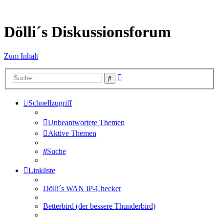
Dölli´s Diskussionsforum
Zum Inhalt
Erweiterte
Suche
Suche
Schnellzugriff
Unbeantwortete Themen
Aktive Themen
Suche
Linkliste
Dölli´s WAN IP-Checker
Betterbird (der bessere Thunderbird)