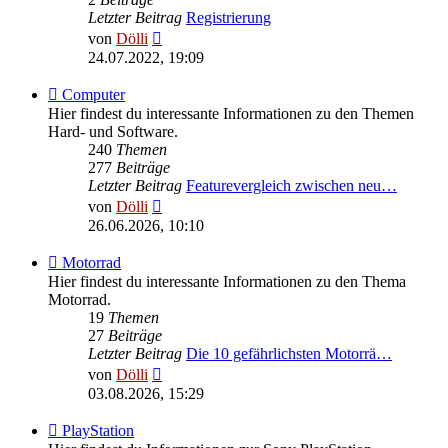
Letzter Beitrag
Registrierung
Neuester
von
Dölli
Beitrag
24.07.2022, 19:09
Feed
Computer
-
Hier findest du interessante Informationen zu den Themen
Computer
Hard- und Software.
240
Themen
277
Beiträge
Letzter Beitrag
Featurevergleich zwischen neu…
Neuester
von
Dölli
Beitrag
26.06.2026, 10:10
Feed
Motorrad
-
Hier findest du interessante Informationen zu den Thema
Motorrad
Motorrad.
19
Themen
27
Beiträge
Letzter Beitrag
Die 10 gefährlichsten Motorrä…
Neuester
von
Dölli
Beitrag
03.08.2026, 15:29
Feed
PlayStation
-