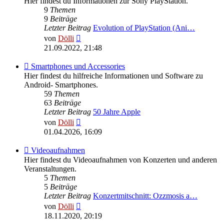
Hier findest du Informationen zur Sony PlayStation.
PlayStation
9
Themen
9
Beiträge
Letzter Beitrag
Evolution of PlayStation (Ani…
Neuester
von
Dölli
Beitrag
21.09.2022, 21:48
Feed
Smartphones und Accessories
-
Hier findest du hilfreiche Informationen und Software zu
Smartphones
Android- Smartphones.
und
59
Themen
Accessories
63
Beiträge
Letzter Beitrag
50 Jahre Apple
Neuester
von
Dölli
Beitrag
01.04.2026, 16:09
Feed
Videoaufnahmen
-
Hier findest du Videoaufnahmen von Konzerten und anderen
Videoaufnahmen
Veranstaltungen.
5
Themen
5
Beiträge
Letzter Beitrag
Konzertmitschnitt: Ozzmosis a…
Neuester
von
Dölli
Beitrag
18.11.2020, 20:19