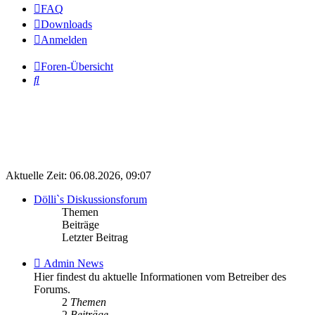
FAQ
Downloads
Anmelden
Foren-Übersicht
Suche
Aktuelle Zeit: 06.08.2026, 09:07
Dölli`s Diskussionsforum
Themen
Beiträge
Letzter Beitrag
Feed
Admin News
-
Hier findest du aktuelle Informationen vom Betreiber des
Admin
Forums.
News
2
Themen
2
Beiträge