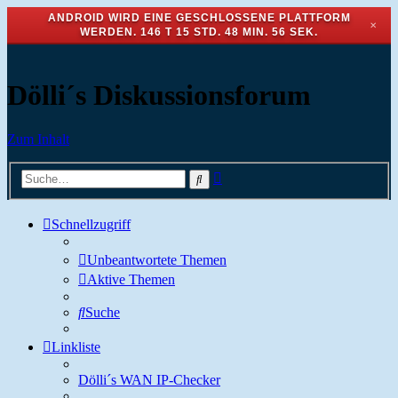
ANDROID WIRD EINE GESCHLOSSENE PLATTFORM
✕
WERDEN.
146 T 15 STD. 48 MIN. 56 SEK.
Dölli´s Diskussionsforum
Zum Inhalt
Erweiterte
Suche
Suche
Schnellzugriff
Unbeantwortete Themen
Aktive Themen
Suche
Linkliste
Dölli´s WAN IP-Checker