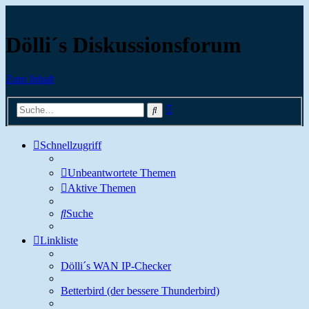
Dölli´s Diskussionsforum
Zum Inhalt
Erweiterte
Suche
Suche
Schnellzugriff
Unbeantwortete Themen
Aktive Themen
Suche
Linkliste
Dölli´s WAN IP-Checker
Betterbird (der bessere Thunderbird)